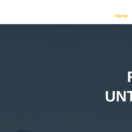
Home
UN