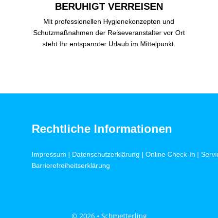
BERUHIGT VERREISEN
Mit professionellen Hygienekonzepten und
Schutzmaßnahmen der Reiseveranstalter vor Ort
steht Ihr entspannter Urlaub im Mittelpunkt.
Rechtliche Informationen
Impressum
|
Datenschutzerklärung
|
Online Check-In
|
Servi
Barrierefreiheitserklärung
© 2026 • Schmetterling