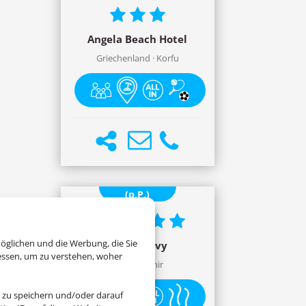
Angela Beach Hotel
Griechenland · Korfu
ab 1166,- €
(p.P.)
öglichen und die Werbung, die Sie
Club Marvy
essen, um zu verstehen, woher
Türkei · Izmir
 zu speichern und/oder darauf