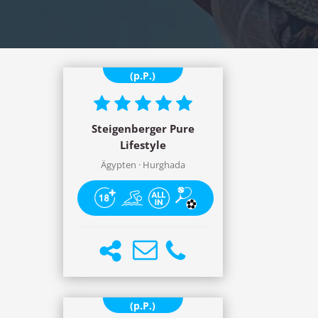
ab 1044,- €
(p.P.)
Steigenberger Pure
Lifestyle
Ägypten · Hurghada
ab 581,- €
(p.P.)